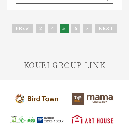
PREV
3
4
5
6
7
NEXT
KOUEI GROUP LINK