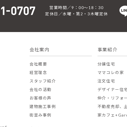
営業時間／9：00〜18：30
定休日／水曜・第2・3木曜定休
会社案内
事業紹介
会社概要
分譲住宅
経営理念
ママコレの家
スタッフ紹介
注文住宅
会社の活動
デザイナー住
お客様の声
仲介・リフォ
建物施工事例
不動産売却、
街並み事例
家カフェ+Gar
ved.