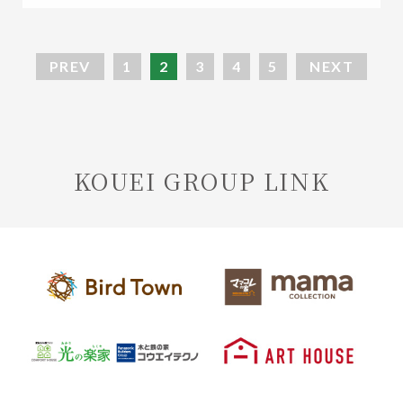
PREV
1
2
3
4
5
NEXT
KOUEI GROUP LINK