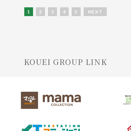
1
2
3
4
5
NEXT
KOUEI GROUP LINK