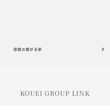
空間の繋がる家
光差
KOUEI GROUP LINK