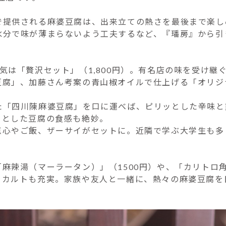
で提供される麻婆豆腐は、出来立ての熱さを最後まで楽し
水分で味が薄まらないよう工夫するなど、『璠房』から引
気は「贅沢セット」（1,800円）。有名店の味を受け継
豆腐」、加藤さん考案の青山椒オイルで仕上げる「オリジ
た「四川陳麻婆豆腐」を口に運べば、ピリッとした辛味と
りとした豆腐の食感も絶妙。
点心やご飯、ザーサイがセットに。近隣で学ぶ大学生も多
麻辣湯（マーラータン）」（1500円）や、「カリトロ角煮
ラカルトも充実。家族や友人と一緒に、熱々の麻婆豆腐を