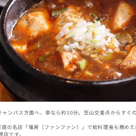
キャンパス方面へ、車なら約10分。笠山交差点からすぐ
豆腐の名店「璠房（ファンファン）」で総料理長も務めた
理店です。