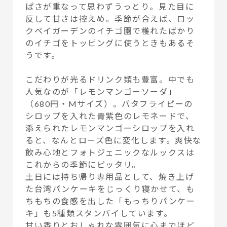
ぱさが重なって思わずうっとり。見た目に
反して甘さは控えめ。季節が合えば、ロッ
クベイガーデンのイチゴ園で穫れたばかり
のイチゴをトッピングに使うときもあるそ
うです。
こだわりが光るドリンク類も豊富。中でも
人気なのが「レモンマンゴーソーダ」
（680円・Mサイズ）。バタフライピーの
シロップを入れた青紫色のレモネードで、
添えられたレモンマンゴーシロップを入れ
ると、なんとローズ色に変化します。爽快な
飲み心地とフォトジェニックなルックスは
これからの季節にピッタリ。
土日には持ち帰り専用品として、焼き上げ
た台湾パンケーキをじっくり寝かせて、も
ちもちの食感を出した「もっちりパンケー
キ」も5種類スタンバイしています。
甘い香りとおしゃれな雰囲気に心までほど