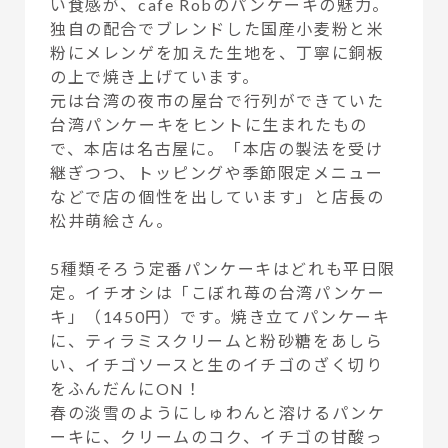
い食感が、cafe Robのパンケーキの魅力。
独自の配合でブレンドした国産小麦粉と米
粉にメレンゲを加えた生地を、丁寧に銅板
の上で焼き上げています。
元は台湾の夜市の屋台で行列ができていた
台湾パンケーキをヒントに生まれたもの
で、本店は名古屋に。「本店の製法を受け
継ぎつつ、トッピングや季節限定メニュー
などで店の個性を出しています」と店長の
松井萌絵さん。
5種類そろう定番パンケーキはどれも平日限
定。イチオシは「こぼれ苺の台湾パンケー
キ」（1450円）です。焼き立てパンケーキ
に、ティラミスクリームと粉砂糖をあしら
い、イチゴソースと生のイチゴのざく切り
をふんだんにON！
春の淡雪のようにしゅわんと溶けるパンケ
ーキに、クリームのコク、イチゴの甘酸っ