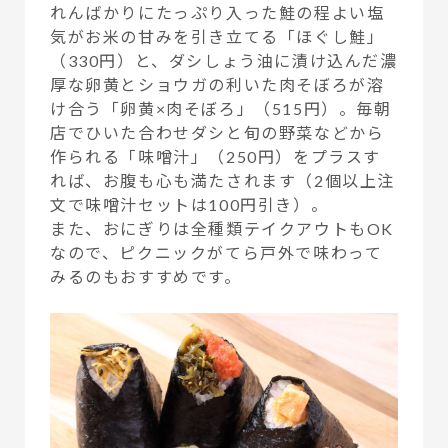
れんばかりにたっぷり入った鮭の程よい塩
気がお米の甘みを引き立てる「ほぐし鮭」
（330円）と、ダシしょう油に漬け込んだ濃
厚な卵黄とショウガの利いた肉そぼろが溶
け合う「卵黄×肉そぼろ」（515円）。毎朝
店でひいた合わせダシと旬の野菜などから
作られる「味噌汁」（250円）をプラスす
れば、お腹も心も満たされます（2個以上注
文で味噌汁セットは100円引き）。
また、おにぎりは全種類テイクアウトもOK
なので、ピクニックがてら戸外で味わって
みるのもおすすめです。