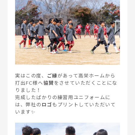
実はこの度、
ご縁
があって高栄ホームから
打出FC様へ
協賛
をさせていただくことにな
りました！
完成したばかりの練習用ユニフォームに
は、弊社の
ロゴ
もプリントしていただいて
います✨